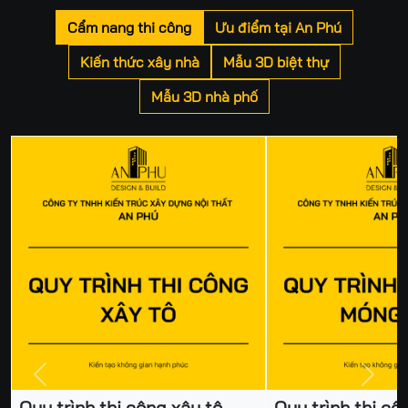
Cẩm nang thi công
Ưu điểm tại An Phú
Kiến thức xây nhà
Mẫu 3D biệt thự
Mẫu 3D nhà phố
Previous
Next
Quy trình thi công xây tô
Quy trình thi c