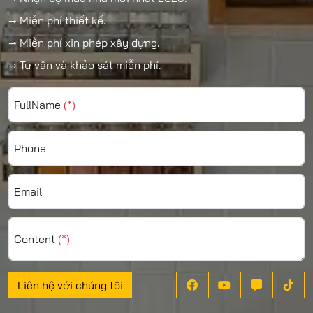
→ Miễn phí thiết kế.
→ Miễn phí xin phép xây dựng.
→ Tư vấn và khảo sát miễn phí.
FullName
(*)
Phone
Email
Content
(*)
Liên hệ với chúng tôi



