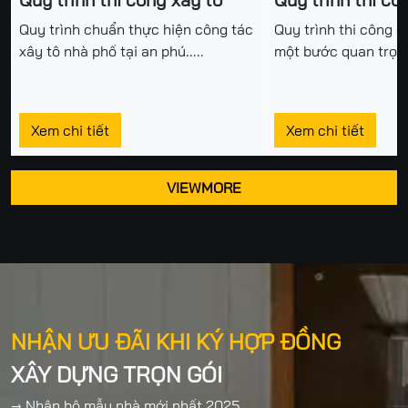
Quy trình chuẩn thực hiện công tác
Quy trình thi công é
xây tô nhà phố tại an phú.....
một bước quan trọng
Xem chi tiết
Xem chi tiết
VIEWMORE
NHẬN ƯU ĐÃI KHI KÝ HỢP ĐỒNG
XÂY DỰNG TRỌN GÓI
→ Nhận bộ mẫu nhà mới nhất 2025.