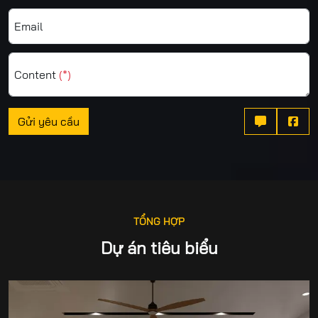
Email
Content
(*)
Gửi yêu cầu


TỔNG HỢP
Dự án tiêu biểu