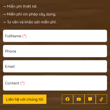
→ Miễn phí thiết kế.
→ Miễn phí xin phép xây dựng.
→ Tư vấn và khảo sát miễn phí.
FullName
(*)
Phone
Email
Content
(*)
Liên hệ với chúng tôi



