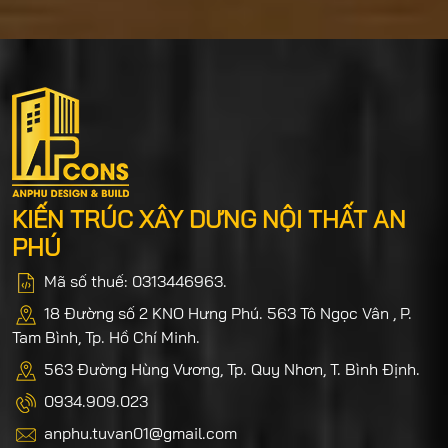
KIẾN TRÚC XÂY DƯNG NỘI THẤT AN
PHÚ
Mã số thuế: 0313446963.
18 Đường số 2 KNO Hưng Phú. 563 Tô Ngọc Vân , P.
Tam Bình, Tp. Hồ Chí Minh.
563 Đường Hùng Vương, Tp. Quy Nhơn, T. Bình Định.
0934.909.023
anphu.tuvan01@gmail.com