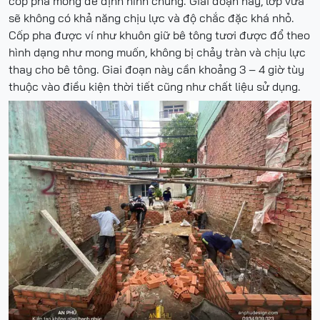
cốp pha móng để định hình chúng. Giai đoạn này, lớp vữa
sẽ không có khả năng chịu lực và độ chắc đặc khá nhỏ.
Cốp pha được ví như khuôn giữ bê tông tươi được đổ theo
hình dạng như mong muốn, không bị chảy tràn và chịu lực
thay cho bê tông. Giai đoạn này cần khoảng 3 – 4 giờ tùy
thuộc vào điều kiện thời tiết cũng như chất liệu sử dụng.