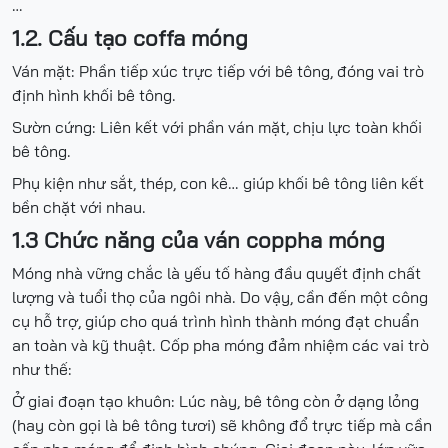
…
1.2. Cấu tạo coffa móng
Ván mặt: Phần tiếp xúc trực tiếp với bê tông, đóng vai trò
định hình khối bê tông.
Sườn cứng: Liên kết với phần ván mặt, chịu lực toàn khối
bê tông.
Phụ kiện như sắt, thép, con kê… giúp khối bê tông liên kết
bền chặt với nhau.
1.3 Chức năng của ván coppha móng
Móng nhà vững chắc là yếu tố hàng đầu quyết định chất
lượng và tuổi thọ của ngôi nhà. Do vậy, cần đến một công
cụ hỗ trợ, giúp cho quá trình hình thành móng đạt chuẩn
an toàn và kỹ thuật. Cốp pha móng đảm nhiệm các vai trò
như thế:
Ở giai đoạn tạo khuôn: Lúc này, bê tông còn ở dạng lỏng
(hay còn gọi là bê tông tươi) sẽ không đổ trực tiếp mà cần