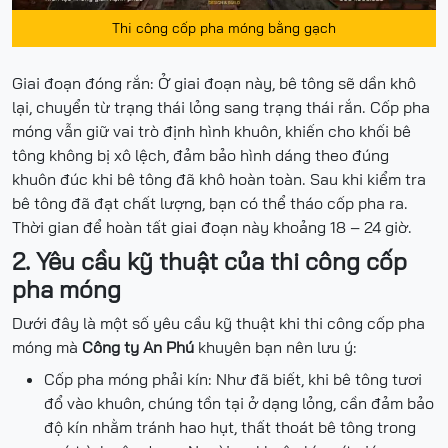
Thi công cốp pha móng bằng gạch
Giai đoạn đóng rắn: Ở giai đoạn này, bê tông sẽ dần khô
lại, chuyển từ trạng thái lỏng sang trạng thái rắn. Cốp pha
móng vẫn giữ vai trò định hình khuôn, khiến cho khối bê
tông không bị xô lệch, đảm bảo hình dáng theo đúng
khuôn đúc khi bê tông đã khô hoàn toàn. Sau khi kiểm tra
bê tông đã đạt chất lượng, bạn có thể tháo cốp pha ra.
Thời gian để hoàn tất giai đoạn này khoảng 18 – 24 giờ.
2. Yêu cầu kỹ thuật của thi công cốp
pha móng
Dưới đây là một số yêu cầu kỹ thuật khi thi công cốp pha
móng mà
Công ty An Phú
khuyên bạn nên lưu ý:
Cốp pha móng phải kín: Như đã biết, khi bê tông tươi
đổ vào khuôn, chúng tồn tại ở dạng lỏng, cần đảm bảo
độ kín nhằm tránh hao hụt, thất thoát bê tông trong