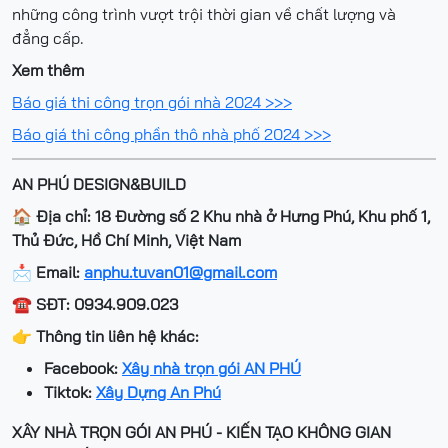
những công trình vượt trội thời gian về chất lượng và
đẳng cấp.
Xem thêm
Báo giá thi công trọn gói nhà 2024 >>>
Báo giá thi công phần thô nhà phố 2024 >>>
AN PHÚ DESIGN&BUILD
🏠 Địa chỉ: 18 Đường số 2 Khu nhà ở Hưng Phú, Khu phố 1,
Thủ Đức, Hồ Chí Minh, Việt Nam
📩 Email:
anphu.tuvan01@gmail.com
☎️ SĐT: 0934.909.023
👉 Thông tin liên hệ khác:
Facebook:
Xây nhà trọn gói AN PHÚ
Tiktok:
Xây Dựng An Phú
XÂY NHÀ TRỌN GÓI AN PHÚ - KIẾN TẠO KHÔNG GIAN