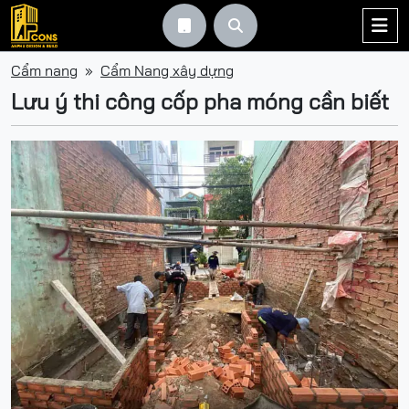



Cẩm nang
Cẩm Nang xây dựng
Lưu ý thi công cốp pha móng cần biết