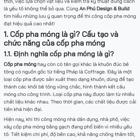
thời, việc lựa chọn vật liệu và kiểm tra kỹ thuật đúng cách
là yếu tố không thể bỏ qua. Cùng
An Phú Design & Build
tìm hiểu những lưu ý quan trọng để thi công cốp pha móng
đạt hiệu quả cao nhất!
1. Cốp pha móng là gì? Cấu tạo và
chức năng của cốp pha móng
1.1. Định nghĩa cốp pha móng là gì?
Cốp pha móng
hay còn có tên gọi khác là khuôn đúc bê
tông có nguồn gốc từ tiếng Pháp là Coffrage. Đây là một
loại cốp pha được sản xuất theo dạng khuôn, dùng để tạo
thành các khối bê tông vững chắc, hình thành kết cấu
móng cho công trình. Loại cốp pha này được làm từ nhiều
chất liệu khác nhau. Theo thời gian, các chất liệu được cải
tiến khá hiện đại.
Hiện nay, khi thi công móng nhà dân dụng, nhà phố, việc
xây cốp pha móng bằng gạch đang phổ biến vì nhiều yếu
tố: Tiết kiệm chi phí, độ bền cao, khả năng chống thấm tốt,