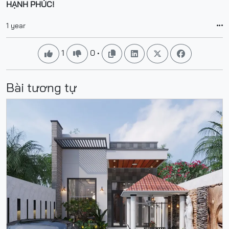
HẠNH PHÚC!
1 year

1
0
•






Bài tương tự