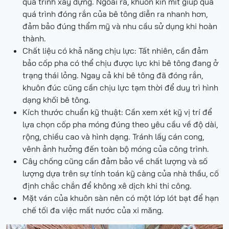
quá trình xây dựng. Ngoài ra, khuôn kín mít giúp qua
quá trình đóng rắn của bê tông diễn ra nhanh hơn,
đảm bảo đúng thẩm mỹ và nhu cầu sử dụng khi hoàn
thành.
Chất liệu có khả năng chịu lực: Tất nhiên, cần đảm
bảo cốp pha có thể chịu được lực khi bê tông đang ở
trạng thái lỏng. Ngay cả khi bê tông đã đóng rắn,
khuôn đúc cũng cần chịu lực tạm thời để duy trì hình
dạng khối bê tông.
Kích thước chuẩn kỹ thuật: Cần xem xét kỹ vị trí để
lựa chọn cốp pha móng đúng theo yêu cầu về độ dài,
rộng, chiều cao và hình dạng. Tránh lấy cán cong,
vênh ảnh hưởng đến toàn bộ móng của công trình.
Cây chống cũng cần đảm bảo về chất lượng và số
lượng dựa trên sự tính toán kỹ càng của nhà thầu, cố
định chắc chắn để không xê dịch khi thi công.
Mặt ván của khuôn sàn nên có một lớp lót bạt để hạn
chế tối đa việc mất nước của xi măng.