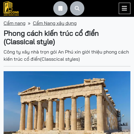



Cẩm nang
Cẩm Nang xây dựng
Phong cách kiến trúc cổ điển
(Classical style)
Công ty xây nhà trọn gói An Phú xin giới thiệu phong cách
kiến trúc cổ điển(Classcical styles)