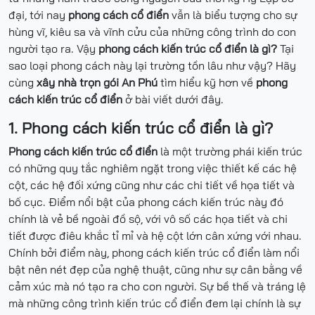
đại, tới nay
phong cách cổ điển
vẫn là biểu tượng cho sự
hùng vĩ, kiêu sa và vĩnh cửu của những công trình do con
người tạo ra. Vậy
phong cách kiến trúc cổ điển là gì?
Tại
sao loại phong cách này lại trường tồn lâu như vậy? Hãy
cùng
xây nhà trọn gói An Phú
tìm hiểu kỹ hơn về
phong
cách kiến trúc cổ điển
ở bài viết dưới đây.
1. Phong cách kiến trúc cổ điển là gì?
Phong cách kiến trúc cổ điển
là một trường phái kiến trúc
có những quy tắc nghiêm ngặt trong việc thiết kế các hệ
cột, các hệ đối xứng cũng như các chi tiết về họa tiết và
bố cục. Điểm nổi bật của phong cách kiến trúc này đó
chính là vẻ bề ngoài đồ sộ, với vô số các họa tiết và chi
tiết được điêu khắc tỉ mỉ và hệ cột lớn cân xứng với nhau.
Chính bởi điểm này, phong cách kiến trúc cổ điển làm nổi
bật nên nét đẹp của nghệ thuật, cũng như sự cân bằng về
cảm xúc mà nó tạo ra cho con người. Sự bề thế và tráng lệ
mà những công trình kiến trúc cổ điển đem lại chính là sự