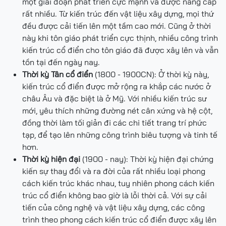
một giai đoạn phát triển cực mạnh và được nâng cấp
rất nhiều. Từ kiến trúc đến vật liệu xây dựng, mọi thứ
đều được cải tiến lên một tầm cao mới. Cũng ở thời
này khi tôn giáo phát triển cực thịnh, nhiều công trình
kiến trúc cổ điển cho tôn giáo đã được xây lên và vẫn
tồn tại đến ngày nay.
Thời kỳ Tân cổ điển
(1800 - 1900CN): Ở thời kỳ này,
kiến trúc cổ điển được mở rộng ra khắp các nước ở
châu Âu và đặc biệt là ở Mỹ. Với nhiều kiến trúc sư
mới, yêu thích những đường nét cân xứng và hệ cột,
đồng thời làm tối giản đi các chi tiết trang trí phức
tạp, để tạo lên những công trình biêu tượng và tinh tế
hơn.
Thời kỳ hiện đại
(1900 - nay): Thời kỳ hiện đại chứng
kiến sự thay đổi và ra đời của rất nhiều loại phong
cách kiến trúc khác nhau, tuy nhiên phong cách kiến
trúc cổ điển không bao giờ là lỗi thời cả. Với sự cải
tiến của công nghệ và vật liệu xây dựng, các công
trình theo phong cách kiến trúc cổ điển được xây lên