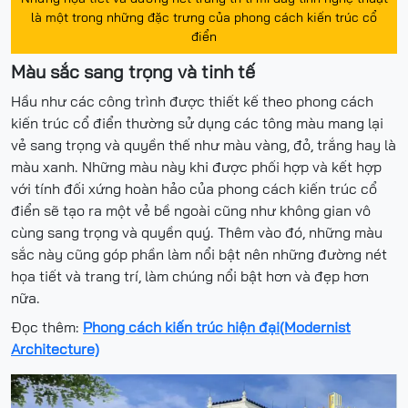
là một trong những đặc trưng của phong cách kiến trúc cổ
điển
Màu sắc sang trọng và tinh tế
Hầu như các công trình được thiết kế theo phong cách
kiến trúc cổ điển thường sử dụng các tông màu mang lại
vẻ sang trọng và quyền thế như màu vàng, đỏ, trắng hay là
màu xanh. Những màu này khi được phối hợp và kết hợp
với tính đối xứng hoàn hảo của phong cách kiến trúc cổ
điển sẽ tạo ra một vẻ bề ngoài cũng như không gian vô
cùng sang trọng và quyền quý. Thêm vào đó, những màu
sắc này cũng góp phần làm nổi bật nên những đường nét
họa tiết và trang trí, làm chúng nổi bật hơn và đẹp hơn
nữa.
Đọc thêm:
Phong cách kiến trúc hiện đại(Modernist
Architecture)