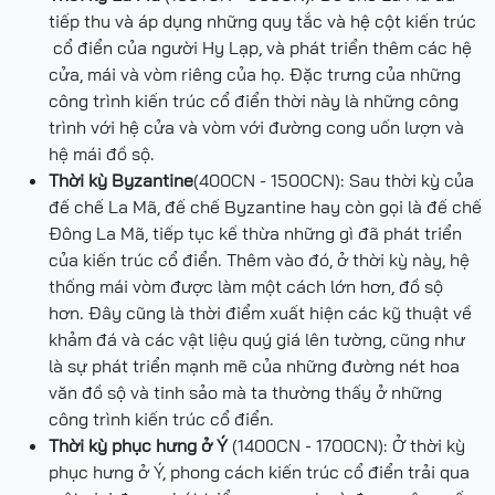
tiếp thu và áp dụng những quy tắc và hệ cột kiến trúc
cổ điển của người Hy Lạp, và phát triển thêm các hệ
cửa, mái và vòm riêng của họ. Đặc trưng của những
công trình kiến trúc cổ điển thời này là những công
trình với hệ cửa và vòm với đường cong uốn lượn và
hệ mái đồ sộ.
Thời kỳ Byzantine
(400CN - 1500CN): Sau thời kỳ của
đế chế La Mã, đế chế Byzantine hay còn gọi là đế chế
Đông La Mã, tiếp tục kế thừa những gì đã phát triển
của kiến trúc cổ điển. Thêm vào đó, ở thời kỳ này, hệ
thống mái vòm được làm một cách lớn hơn, đồ sộ
hơn. Đây cũng là thời điểm xuất hiện các kỹ thuật về
khảm đá và các vật liệu quý giá lên tường, cũng như
là sự phát triển mạnh mẽ của những đường nét hoa
văn đồ sộ và tinh sảo mà ta thường thấy ở những
công trình kiến trúc cổ điển.
Thời kỳ phục hưng ở Ý
(1400CN - 1700CN): Ở thời kỳ
phục hưng ở Ý, phong cách kiến trúc cổ điển trải qua