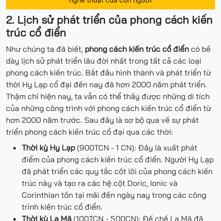
2. Lịch sử phát triển của phong cách kiến
trúc cổ điển
Như chúng ta đã biết,
phong cách kiến trúc cổ điển
có bề
dày lịch sử phát triển lâu đời nhất trong tất cả các loại
phong cách kiến trúc. Bắt đầu hình thành và phát triển từ
thời Hy Lạp cổ đại đến nay đã hơn 2000 năm phát triển.
Thậm chí hiện nay, ta vẫn có thể thấy được những di tích
của những công trình với phong cách kiến trúc cổ điển từ
hơn 2000 năm trước. Sau đây là sơ bộ qua về sự phát
triển phong cách kiến trúc cổ đại qua các thời:
Thời kỳ Hy Lạp
(900TCN - 1 CN): Đây là xuất phát
điểm của phong cách kiến trúc cổ điển. Người Hy Lạp
đã phát triển các quy tắc cốt lõi của phong cách kiến
trúc này và tạo ra các hệ cột Doric, Ionic và
Corinthian tồn tại mãi đến ngày nay trong các công
trình kiến trúc cổ điển.
Thời kỳ La Mã
(100TCN - 500CN): Đế chế La Mã đã