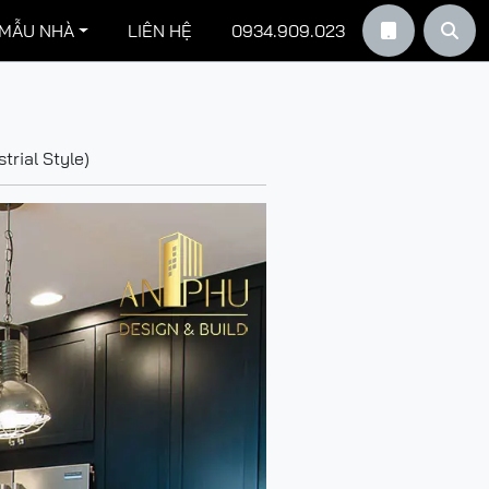
 MẪU NHÀ
LIÊN HỆ
0934.909.023


trial Style)