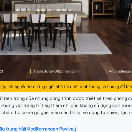
iệp bắt nguồn từ những ngôi nhà tái chế từ nhà máy bỏ hoang để làm
hất bên trong của những công trình được thiết kế theo phong c
g những vật trang trí hay thậm chí còn không sử dụng sơn tườn
 phần thô sơ và gồ ghề, màu sắc thì lại vô cùng tự nhiên, tạo
ịa trung hải(Mediterranean Revival)