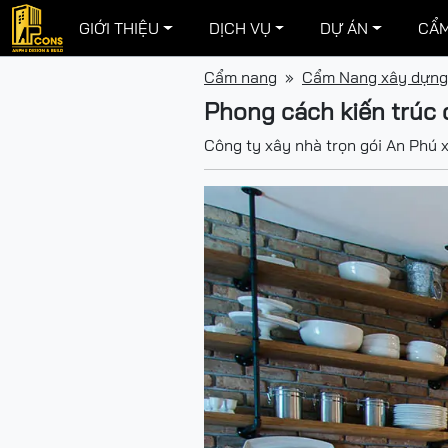
GIỚI THIỆU
DỊCH VỤ
DỰ ÁN
CẨM
Cẩm nang
Cẩm Nang xây dựng
Phong cách kiến trúc c
Công ty xây nhà trọn gói An Phú x