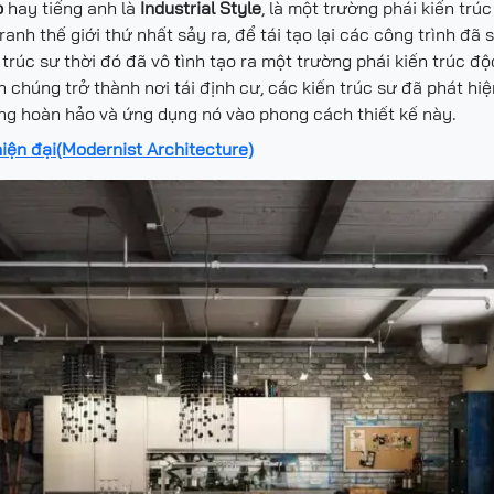
p
hay tiếng anh là
Industrial Style
, là một trường phái kiến tr
ranh thế giới thứ nhất sảy ra, để tái tạo lại các công trình đ
trúc sư thời đó đã vô tình tạo ra một trường phái kiến trúc đ
chúng trở thành nơi tái định cư, các kiến trúc sư đã phát hiệ
ông hoàn hảo và ứng dụng nó vào phong cách thiết kế này.
iện đại(Modernist Architecture)