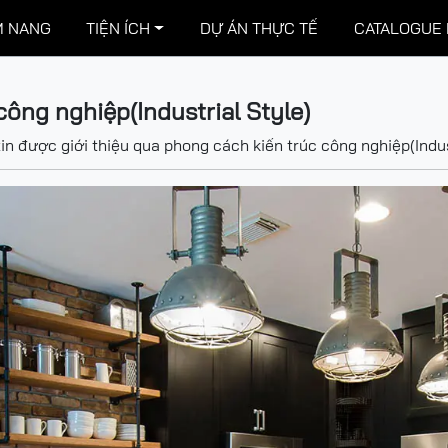
 NANG
TIỆN ÍCH
DỰ ÁN THỰC TẾ
CATALOGUE
ông nghiệp(Industrial Style)
in được giới thiệu qua phong cách kiến trúc công nghiệp(Indus