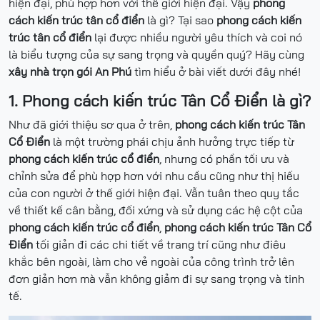
hiện đại, phù hợp hơn với thế giới hiện đại. Vậy
phong
cách kiến trúc tân cổ điển
là gì? Tại sao
phong cách kiến
trúc tân cổ điển
lại được nhiều người yêu thích và coi nó
là biểu tượng của sự sang trọng và quyền quý? Hãy cùng
xây nhà trọn gói An Phú
tìm hiểu ở bài viết dưới đây nhé!
1. Phong cách kiến trúc Tân Cổ Điển là gì?
Như đã giới thiệu sơ qua ở trên,
phong cách kiến trúc Tân
Cổ Điển
là một trường phái chịu ảnh hưởng trực tiếp từ
phong cách kiến trúc cổ điển
, nhưng có phần tối ưu và
chỉnh sửa để phù hợp hơn với nhu cầu cũng như thị hiếu
của con người ở thế giới hiện đại. Vẫn tuân theo quy tắc
về thiết kế cân bằng, đối xứng và sử dụng các hệ cột của
phong cách kiến trúc cổ điển
,
phong cách kiến trúc Tân Cổ
Điển
tối giản đi các chi tiết về trang trí cũng như điêu
khắc bên ngoài, làm cho vẻ ngoài của công trình trở lên
đơn giản hơn mà vẫn không giảm đi sự sang trọng và tinh
tế.