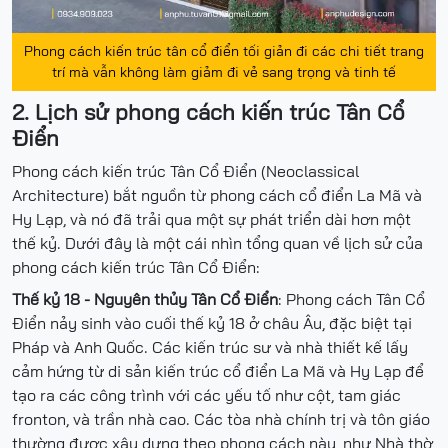
Phong cách kiến trúc tân cổ điển tối giản đi các chi tiết trang
trí mà vẫn không làm giảm đi vẻ sang trọng và tinh tế
2. Lịch sử phong cách kiến trúc Tân Cổ
Điển
Phong cách kiến trúc Tân Cổ Điển (Neoclassical
Architecture) bắt nguồn từ phong cách cổ điển La Mã và
Hy Lạp, và nó đã trải qua một sự phát triển dài hơn một
thế kỷ. Dưới đây là một cái nhìn tổng quan về lịch sử của
phong cách kiến trúc Tân Cổ Điển:
Thế kỷ 18 - Nguyên thủy Tân Cổ Điển
: Phong cách Tân Cổ
Điển nảy sinh vào cuối thế kỷ 18 ở châu Âu, đặc biệt tại
Pháp và Anh Quốc. Các kiến trúc sư và nhà thiết kế lấy
cảm hứng từ di sản kiến trúc cổ điển La Mã và Hy Lạp để
tạo ra các công trình với các yếu tố như cột, tam giác
fronton, và trần nhà cao. Các tòa nhà chính trị và tôn giáo
thường được xây dựng theo phong cách này, như Nhà thờ