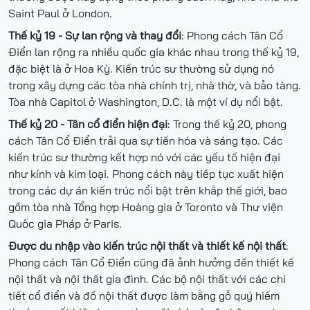
Saint Paul ở London.
Thế kỷ 19 - Sự lan rộng và thay đổi
: Phong cách Tân Cổ
Điển lan rộng ra nhiều quốc gia khác nhau trong thế kỷ 19,
đặc biệt là ở Hoa Kỳ. Kiến trúc sư thường sử dụng nó
trong xây dựng các tòa nhà chính trị, nhà thờ, và bảo tàng.
Tòa nhà Capitol ở Washington, D.C. là một ví dụ nổi bật.
Thế kỷ 20 - Tân cổ điển hiện đại
: Trong thế kỷ 20, phong
cách Tân Cổ Điển trải qua sự tiến hóa và sáng tạo. Các
kiến trúc sư thường kết hợp nó với các yếu tố hiện đại
như kính và kim loại. Phong cách này tiếp tục xuất hiện
trong các dự án kiến trúc nổi bật trên khắp thế giới, bao
gồm tòa nhà Tổng hợp Hoàng gia ở Toronto và Thư viện
Quốc gia Pháp ở Paris.
Được du nhập vào kiến trúc nội thất và thiết kế nội thất
:
Phong cách Tân Cổ Điển cũng đã ảnh hưởng đến thiết kế
nội thất và nội thất gia đình. Các bộ nội thất với các chi
tiết cổ điển và đồ nội thất được làm bằng gỗ quý hiếm