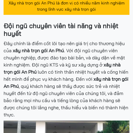
Xây nhà trọn gói An Phú là đơn vị có nhiều năm kinh nghiệm
trong lĩnh vực xây nhà trọn gói
Đội ngũ chuyên viên tài năng và nhiệt
huyết
Đây chính là điểm cốt lõi tạo nên giá trị cho thương hiệu
của
xây nhà trọn gói An Phú
. Với đội ngũ chuyên viên
chuyên nghiệp, được đào tạo bài bản, và dày dặn về mặt
kinh nghiệm. Đội ngũ KTS và kỹ sư xây dựng ở
xây nhà
trọn gói An Phú
luôn có tinh thần nhiệt huyết và cống hiến
hết mình để phục vụ khách hàng. Đến với
xây nhà trọn gói
An Phú
, quý khách hàng sẽ thấy được sức trẻ và nhiệt
huyết đến từ độ ngũ chuyên viên của chúng tôi, và đảm
bảo rằng mọi nhu cầu và tiếng lòng của khách hàng sẽ
được chúng tôi lắng nghe, thấu hiểu và biến nó thành hiện
thực.