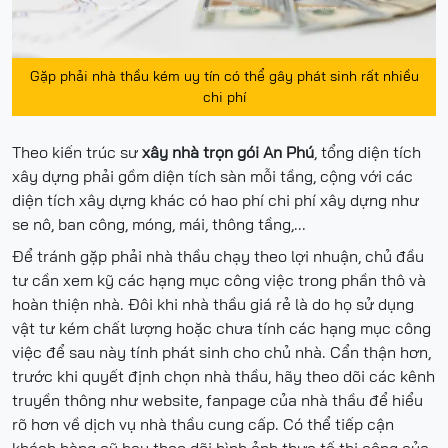
Gặp phải nhà thầu kém uy tín có thể gây phát sinh rất nhiều
chi phí
Theo kiến trúc sư
xây nhà trọn gói An Phú
, tổng diện tích
xây dựng phải gồm diện tích sàn mỗi tầng, cộng với các
diện tích xây dựng khác có hao phí chi phí xây dựng như
se nô, ban công, móng, mái, thông tầng,...
Để tránh gặp phải nhà thầu chạy theo lợi nhuận, chủ đầu
tư cần xem kỹ các hạng mục công việc trong phần thô và
hoàn thiện nhà. Đôi khi nhà thầu giá rẻ là do họ sử dụng
vật tư kém chất lượng hoặc chưa tính các hạng mục công
việc để sau này tính phát sinh cho chủ nhà. Cẩn thận hơn,
trước khi quyết định chọn nhà thầu, hãy theo dõi các kênh
truyền thông như website, fanpage của nhà thầu để hiểu
rõ hơn về dịch vụ nhà thầu cung cấp. Có thể tiếp cận
khách hàng cũ hay theo dõi hình ảnh thực tế thi công của