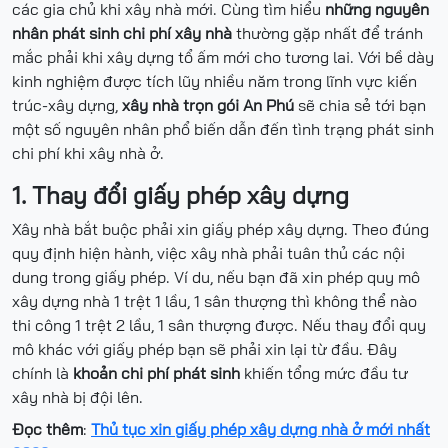
các gia chủ khi xây nhà mới. Cùng tìm hiểu
những nguyên
nhân phát sinh chi phí xây nhà
thường gặp nhất để tránh
mắc phải khi xây dựng tổ ấm mới cho tương lai. Với bề dày
kinh nghiệm được tích lũy nhiều năm trong lĩnh vực kiến
trúc-xây dựng,
xây nhà trọn gói An Phú
sẽ chia sẻ tới bạn
một số nguyên nhân phổ biến dẫn đến tình trạng phát sinh
chi phí khi xây nhà ở.
1. Thay đổi giấy phép xây dựng
Xây nhà bắt buộc phải xin giấy phép xây dựng. Theo đúng
quy định hiện hành, việc xây nhà phải tuân thủ các nội
dung trong giấy phép. Ví du, nếu bạn đã xin phép quy mô
xây dựng nhà 1 trệt 1 lầu, 1 sân thượng thì không thể nào
thi công 1 trệt 2 lầu, 1 sân thượng được. Nếu thay đổi quy
mô khác với giấy phép bạn sẽ phải xin lại từ đầu. Đây
chính là
khoản chi phí phát sinh
khiến tổng mức đầu tư
xây nhà bị đội lên.
Đọc thêm
:
Thủ tục xin giấy phép xây dựng nhà ở mới nhất