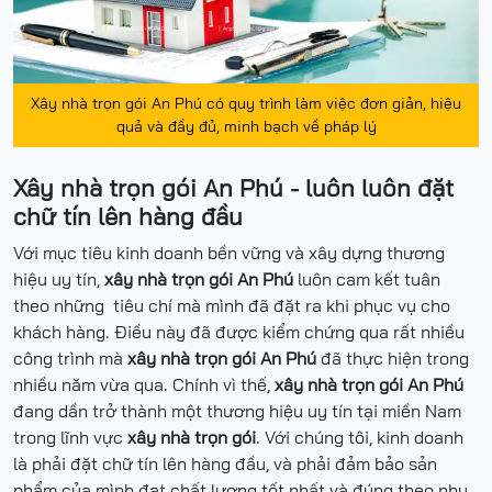
Xây nhà trọn gói An Phú có quy trình làm việc đơn giản, hiệu
quả và đầy đủ, minh bạch về pháp lý
Xây nhà trọn gói An Phú - luôn luôn đặt
chữ tín lên hàng đầu
Với mục tiêu kinh doanh bền vững và xây dựng thương
hiệu uy tín,
xây nhà trọn gói An Phú
luôn cam kết tuân
theo những tiêu chí mà mình đã đặt ra khi phục vụ cho
khách hàng. Điều này đã được kiểm chứng qua rất nhiều
công trình mà
xây nhà trọn gói An Phú
đã thực hiện trong
nhiều năm vừa qua. Chính vì thế,
xây nhà trọn gói An Phú
đang dần trở thành một thương hiệu uy tín tại miền Nam
trong lĩnh vực
xây nhà trọn gói
. Với chúng tôi, kinh doanh
là phải đặt chữ tín lên hàng đầu, và phải đảm bảo sản
phẩm của mình đạt chất lượng tốt nhất và đúng theo nhu