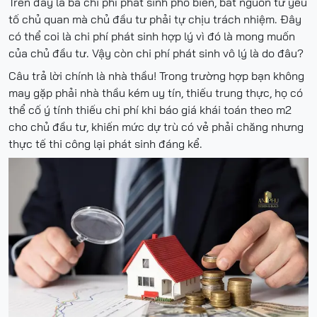
Trên đây là ba chi phí phát sinh phổ biến, bắt nguồn tư yếu
tố chủ quan mà chủ đầu tư phải tự chịu trách nhiệm. Đây
có thể coi là chi phí phát sinh hợp lý vì đó là mong muốn
của chủ đầu tư. Vậy còn chi phí phát sinh vô lý là do đâu?
Câu trả lời chính là nhà thầu! Trong trường hợp bạn không
may gặp phải nhà thầu kém uy tín, thiếu trung thực, họ có
thể cố ý tính thiếu chi phí khi báo giá khái toán theo m2
cho chủ đầu tư, khiến mức dự trù có vẻ phải chăng nhưng
thực tế thi công lại phát sinh đáng kể.