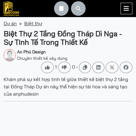



Dự án
Biệt thự
Biệt Thự 2 Tầng Đồng Tháp Dì Nga -
Sự Tinh Tế Trong Thiết Kế
An Phú Design
Chuyên thiết kế xây dựng
1
0
•






Khám phá sự kết hợp tinh tế giữa thiết kế biệt thự 2 tầng
tại Đồng Tháp Dự án này thể hiện sự tài hoa và sáng tạo
của anphudesin