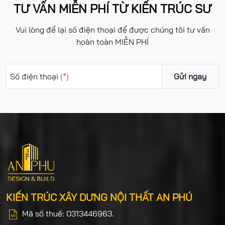
TƯ VẤN MIỄN PHÍ TỪ KIẾN TRÚC SƯ
Vui lòng để lại số điện thoại để được chúng tôi tư vấn
hoàn toàn MIỄN PHÍ
Số điện thoại
(*)
Gửi ngay
KIẾN TRÚC XÂY DƯNG NỘI THẤT AN PHÚ
Mã số thuế: 0313446963.