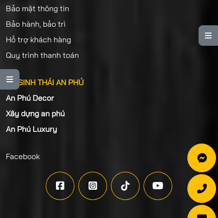
Bảo mật thông tin
Bảo hành, bảo trì

Hỗ trợ khách hàng
Quy trình thanh toán

HỆ SINH THÁI AN PHÚ
An Phú Decor
Xây dựng an phú
An Phú Luxury
Facebook





