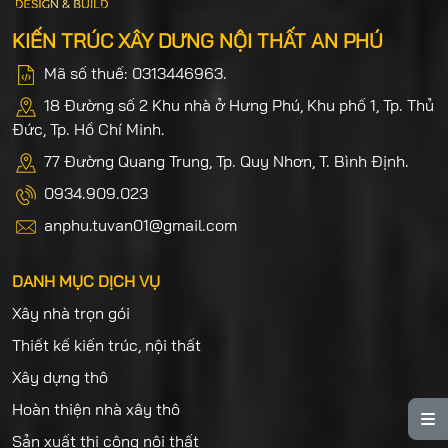
KIẾN TRÚC XÂY DƯNG NỘI THẤT AN PHÚ
Mã số thuế: 0313446963.
18 Đường số 2 Khu nhà ở Hưng Phú, Khu phố 1, Tp. Thủ
Đức, Tp. Hồ Chí Minh.
77 Đường Quang Trung, Tp. Quy Nhơn, T. Bình Định.
0934.909.023
anphu.tuvan01@gmail.com
DANH MỤC DỊCH VỤ
Xây nhà trọn gói
Thiết kế kiến trúc, nội thất
Xây dựng thô
Hoàn thiện nhà xây thô

Sản xuất thi công nội thất