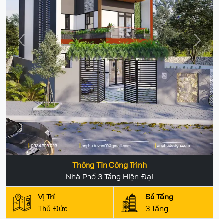
Previous
Next
Thông Tin Công Trình
Nhà Phố 3 Tầng Hiện Đại
Vị Trí
Số Tầng
Thủ Đức
3 Tầng