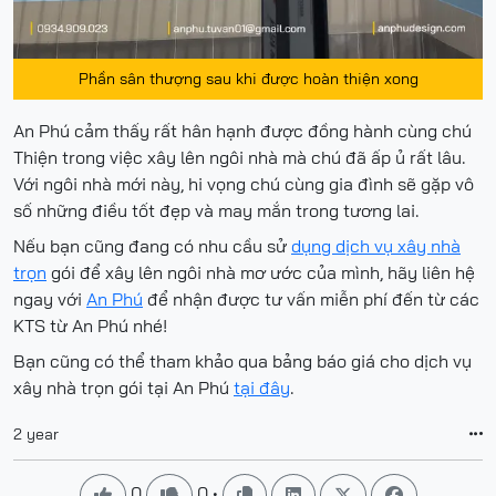
Phần sân thượng sau khi được hoàn thiện xong
An Phú cảm thấy rất hân hạnh được đồng hành cùng chú
Thiện trong việc xây lên ngôi nhà mà chú đã ấp ủ rất lâu.
Với ngôi nhà mới này, hi vọng chú cùng gia đình sẽ gặp vô
số những điều tốt đẹp và may mắn trong tương lai.
Nếu bạn cũng đang có nhu cầu sử
dụng dịch vụ xây nhà
trọn
gói để xây lên ngôi nhà mơ ước của mình, hãy liên hệ
ngay với
An Phú
để nhận được tư vấn miễn phí đến từ các
KTS từ An Phú nhé!
Bạn cũng có thể tham khảo qua bảng báo giá cho dịch vụ
xây nhà trọn gói tại An Phú
tại đây
.
2 year

0
0
•





