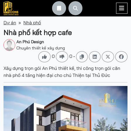



Dự án
Nhà phố
Nhà phố kết hợp cafe
An Phú Design
Chuyên thiết kế xây dựng
0
0
•






Xây dựng trọn gói An Phú thiết kế, thi công trọn gói căn
nhà phố 4 tầng hiện đại cho chú Thiện tại Thủ Đức