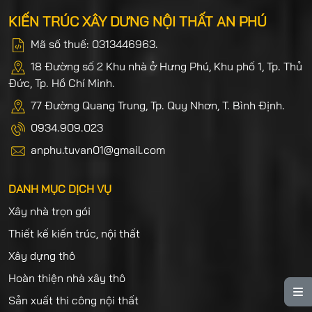
KIẾN TRÚC XÂY DƯNG NỘI THẤT AN PHÚ
Mã số thuế: 0313446963.
18 Đường số 2 Khu nhà ở Hưng Phú, Khu phố 1, Tp. Thủ
Đức, Tp. Hồ Chí Minh.
77 Đường Quang Trung, Tp. Quy Nhơn, T. Bình Định.
0934.909.023
anphu.tuvan01@gmail.com
DANH MỤC DỊCH VỤ
Xây nhà trọn gói
Thiết kế kiến trúc, nội thất
Xây dựng thô
Hoàn thiện nhà xây thô

Sản xuất thi công nội thất