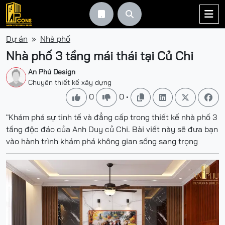



Dự án
Nhà phố
Nhà phố 3 tầng mái thái tại Củ Chi
An Phú Design
Chuyên thiết kế xây dựng
0
0
•






"Khám phá sự tinh tế và đẳng cấp trong thiết kế nhà phố 3
tầng độc đáo của Anh Duy củ Chi. Bài viết này sẽ đưa bạn
vào hành trình khám phá không gian sống sang trọng