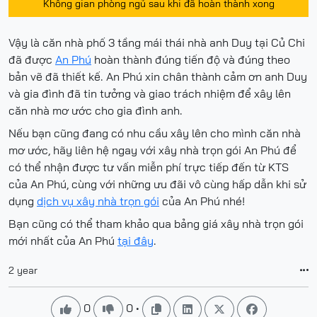
Không gian phòng ngủ sau khi đã hoàn thành xong
Vậy là căn nhà phố 3 tầng mái thái nhà anh Duy tại Củ Chi
đã được
An Phú
hoàn thành đúng tiến độ và đúng theo
bản vẽ đã thiết kế. An Phú xin chân thành cảm ơn anh Duy
và gia đình đã tin tưởng và giao trách nhiệm để xây lên
căn nhà mơ ước cho gia đình anh.
Nếu bạn cũng đang có nhu cầu xây lên cho mình căn nhà
mơ ước, hãy liên hệ ngay với xây nhà trọn gói An Phú để
có thể nhận được tư vấn miễn phí trực tiếp đến từ KTS
của An Phú, cùng với những ưu đãi vô cùng hấp dẫn khi sử
dụng
dịch vụ xây nhà trọn gói
của An Phú nhé!
Bạn cũng có thể tham khảo qua bảng giá xây nhà trọn gói
mới nhất của An Phú
tại đây
.
2 year

0
0
•





