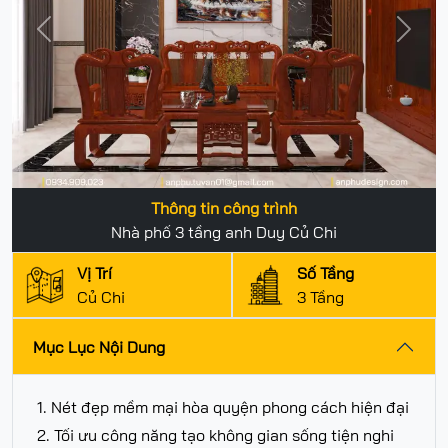
Previous
Next
Thông tin công trình
Nhà phố 3 tầng anh Duy Củ Chi
Vị Trí
Số Tầng
Củ Chi
3 Tầng
Mục Lục Nội Dung
1. Nét đẹp mềm mại hòa quyện phong cách hiện đại
2. Tối ưu công năng tạo không gian sống tiện nghi