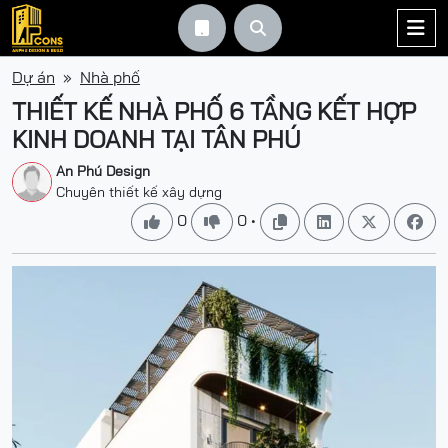



Dự án
Nhà phố
THIẾT KẾ NHÀ PHỐ 6 TẦNG KẾT HỢP
KINH DOANH TẠI TÂN PHÚ
An Phú Design
Chuyên thiết kế xây dựng
0
0
•





