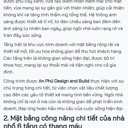
được phủ cây xanh, vừa tạo điểm nhấn mềm mại cho mặt
tiền, vừa mang lại sự gần gũi với thiên nhiên, giúp cải thiện
không khí và tăng tính thẩm mỹ tổng thể. Hệ thống ánh
sáng được thiết kế tỉ mỉ, từ đèn chiếu sáng ban đêm đến
ánh sáng tự nhiên ban ngày, giúp ngôi nhà luôn rạng rỡ và
tràn đầy sức sống.
Tầng trệt là khu vực kinh doanh với mặt bằng rộng rãi và
thiết kế mở, tối ưu hóa không gian để thu hút khách hàng.
Các tầng trên là không gian sống hiện đại, được bố trí
khoa học, mang lại sự thoải mái và tiện nghi cho cả gia
đình.
Công trình được
An Phú Design and Build
thực hiện với sự
chú trọng từng chi tiết, từ việc chọn vật liệu chất lượng
cao đến các yếu tố thiết kế mang tính bền vững. Ngôi nhà
không chỉ là nơi ở mà còn là không gian để phát triển kinh
doanh, đáp ứng hoàn hảo nhu cầu của cuộc sống hiện đại.
2. Mặt bằng công năng chi tiết của nhà
phố 6 tầng có thang máy