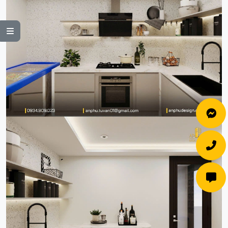



