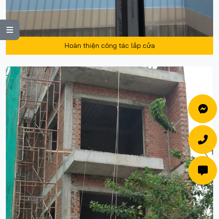

Hoàn thiện công tác lắp cửa


