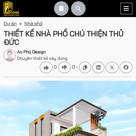



Dự án
Nhà phố
THIẾT KẾ NHÀ PHỐ CHÚ THIỆN THỦ
ĐỨC
An Phú Design
Chuyên thiết kế xây dựng
0
0
•





