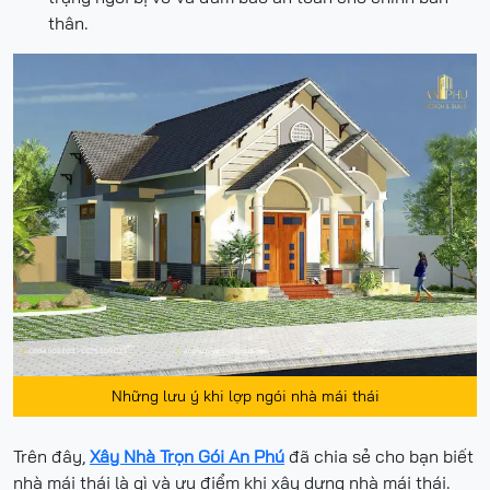
thân.
Những lưu ý khi lợp ngói nhà mái thái
Trên đây,
Xây Nhà Trọn Gói An Phú
đã chia sẻ cho bạn biết
nhà mái thái là gì và ưu điểm khi xây dựng nhà mái thái.