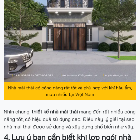
Nhà mái thái có công năng rất tốt và phù hợp với khí hậu ẩm,
mưa nhiều tại Việt Nam
Nhìn chung,
thiết kế nhà mái thái
mang đến rất nhiều công
năng tốt, có hiệu quả sử dụng cao. Điều này lý giải tại sao
nhà mái thái được sử dụng và xây dựng phổ biến như vậy.
4. Lưu ý bạn cần biết khi lợp ngói nhà