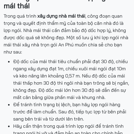
mái thái
Trong quá trình
xây dựng nhà mái thái
, công đoạn quan
trọng và quyết định thẩm mỹ của toàn bộ căn nhà đó là
lợp ngói. Nhà mái thái cần đảm bảo độ dốc hợp lý, không
được dốc quá sẽ không đẹp. Một số lưu ý khi lợp ngói nhà
mái thái xây nhà trọn gói An Phú muốn chia sẻ cho bạn
như sau:
Độ dốc của mái thái tiêu chuẩn phải đạt 30 độ, chiều
ngang xây dựng đạt 1m, chiều xuôi mái ngói đạt 10m
và kèo nâng lên khoảng 0,57 m. Nếu độ dốc của mái
thái thấp hơn 30 độ thì ngôi nhà bạn trông sẽ bị ngắn,
không đẹp. Độ dốc mái lớn hơn 30 độ sẽ dẫn đến sự
mất cân bằng giữa phần mái và khung nhà.
Để tránh tình trạng bị lệch, bạn hãy lợp ngói hàng
trước để làm chuẩn. Sau đó, tiếp tục lợp từ bên phải
sang bên trái và từ dưới lên trên.
Hãy cẩn thận trong quá trình lợp ngói để tránh tình
trạng ngói bị vỡ và đảm bảo an toàn cho chính bản