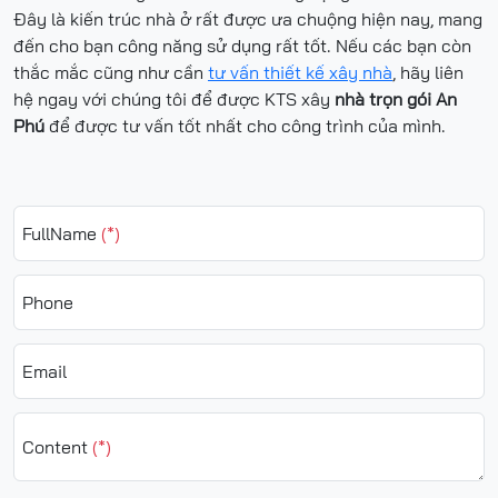
Đây là kiến trúc nhà ở rất được ưa chuộng hiện nay, mang
đến cho bạn công năng sử dụng rất tốt. Nếu các bạn còn
thắc mắc cũng như cần
tư vấn thiết kế xây nhà
, hãy liên
hệ ngay với chúng tôi để được KTS xây
nhà trọn gói An
Phú
để được tư vấn tốt nhất cho công trình của mình.
FullName
(*)
Phone
Email
Content
(*)