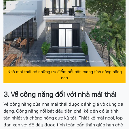
Nhà mái thái có những ưu điểm nổi bật, mang tính công năng
cao
3. Về công năng đối với nhà mái thái
Về công năng của nhà mái thái được đánh giá vô cùng đa
dạng. Công năng nổi bật đầu tiên phải kể đến đó là tính
tản nhiệt và chống nóng cực kỳ tốt. Thiết kế mái ngói, lợp
đan xen với độ dày được tính toán cẩn thận giúp hạn chế