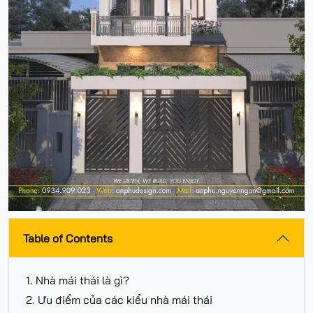
Table of Contents
1. Nhà mái thái là gì?
2. Ưu điểm của các kiểu nhà mái thái