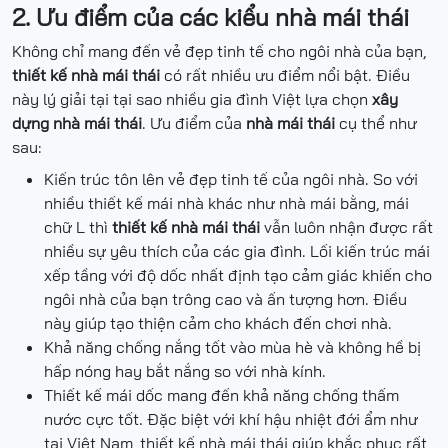
2. Ưu điểm của các kiểu nhà mái thái
Không chỉ mang đến vẻ đẹp tinh tế cho ngôi nhà của bạn,
thiết kế nhà mái thái
có rất nhiều ưu điểm nổi bật. Điều
này lý giải tại tại sao nhiều gia đình Việt lựa chọn
xây
dựng nhà mái thái
. Ưu điểm của
nhà mái thái
cụ thể như
sau:
Kiến trúc tôn lên vẻ đẹp tinh tế của ngôi nhà. So với
nhiều thiết kế mái nhà khác như nhà mái bằng, mái
chữ L thì
thiết kế nhà mái thái
vẫn luôn nhận được rất
nhiều sự yêu thích của các gia đình. Lối kiến trúc mái
xếp tầng với độ dốc nhất định tạo cảm giác khiến cho
ngôi nhà của bạn trông cao và ấn tượng hơn. Điều
này giúp tạo thiện cảm cho khách đến chơi nhà.
Khả năng chống nắng tốt vào mùa hè và không hề bị
hấp nóng hay bắt nắng so với nhà kính.
Thiết kế mái dốc mang đến khả năng chống thấm
nước cực tốt. Đặc biệt với khí hậu nhiệt đới ẩm như
tại Việt Nam, thiết kế nhà mái thái giúp khắc phục rất