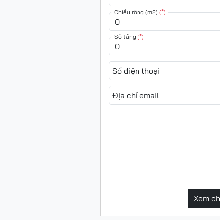
Chiều rộng (m2)
(*)
Số tầng
(*)
Số điện thoại
Địa chỉ email
Xem chi