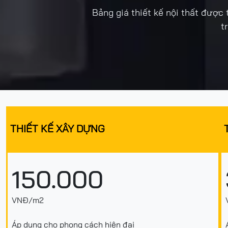
Bảng giá thiết kế nội thất đượ
t
THIẾT KẾ XÂY DỰNG
150.000
VNĐ/m2
Áp dụng cho phong cách hiện đại