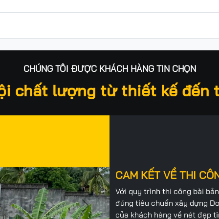
CHÚNG TÔI ĐƯỢC KHÁCH HÀNG TIN CHỌN
ội chất lượng từ thiết kế đến 
CAM KẾT VỀ THI CÔ
Với quy trình thi công bài b
đúng tiêu chuẩn xây dựng Do 
Next
của khách hàng về nét đẹp ti