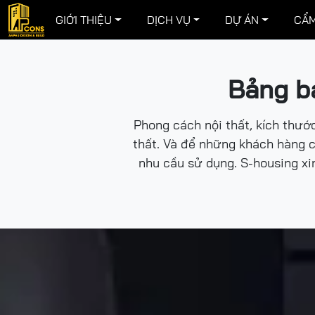
GIỚI THIỆU
DỊCH VỤ
DỰ ÁN
CẨM
Bảng bá
Phong cách nội thất, kích thước
thất. Và để những khách hàng c
nhu cầu sử dụng. S-housing xi