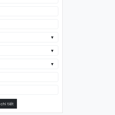
▼
▼
▼
chi tiết