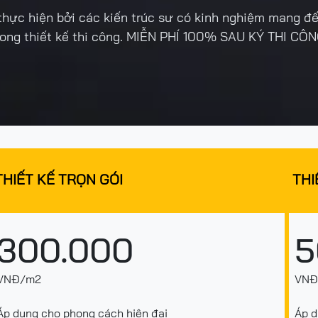
c thực hiện bởi các kiến trúc sư có kinh nghiệm mang đê
rong thiết kế thi công. MIỄN PHÍ 100% SAU KÝ THI CÔN
THIẾT KẾ TRỌN GÓI
THI
300.000
5
VNĐ/m2
VNĐ
Áp dụng cho phong cách hiện đại
Áp d