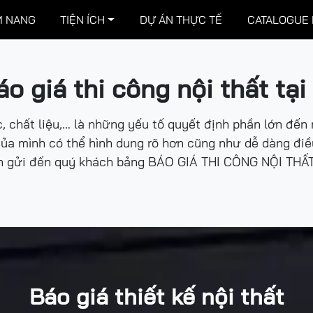
 NANG
TIỆN ÍCH
DỰ ÁN THỰC TẾ
CATALOGUE
o giá thi công nội thất tạ
, chất liệu,… là những yếu tố quyết định phần lớn đến 
ủa mình có thể hình dung rõ hơn cũng như dễ dàng điề
n gửi đến quý khách bảng BÁO GIÁ THI CÔNG NỘI THẤT t
Báo giá thiết kế nội thất