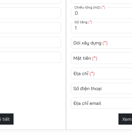
Chiều rộng (m2)
(*)
Số tầng
(*)
Gói xây dựng
(*)
Mặt tiền
(*)
Địa chỉ
(*)
Số điện thoại
Địa chỉ email
 tiết
Xem 