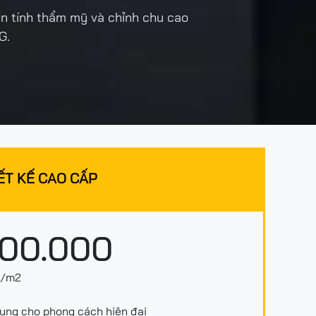
́n tính thẩm mỹ và chỉnh chu cao
G.
ẾT KẾ CAO CẤP
00.000
/m2
ụng cho phong cách hiện đại