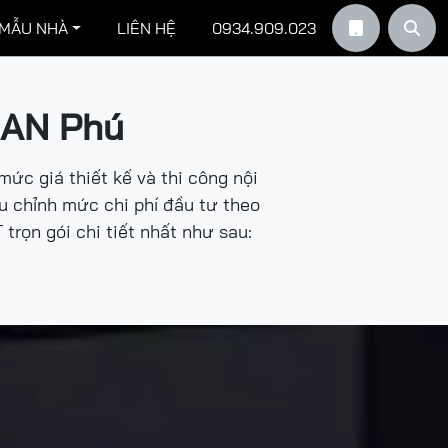
 MẪU NHÀ
LIÊN HỆ
0934.909.023


i AN Phú
mức giá thiết kế và thi công nội
u chỉnh mức chi phí đầu tư theo
rọn gói chi tiết nhất như sau: