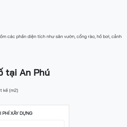
gồm các phần diện tích như sân vườn, cổng rào, hồ bơi, cảnh
ố tại An Phú
t kế (m2)
I PHÍ XÂY DỰNG